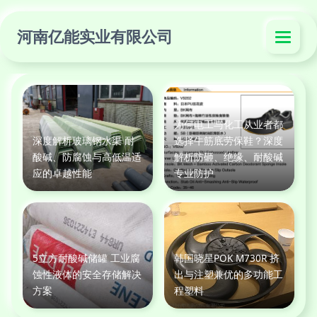
河南亿能实业有限公司
为何电工与化工从业者都
深度解析玻璃钢水渠 耐
选择牛筋底劳保鞋？深度
酸碱、防腐蚀与高低温适
解析防砸、绝缘、耐酸碱
应的卓越性能
专业防护
5立方耐酸碱储罐 工业腐
韩国晓星POK M730R 挤
蚀性液体的安全存储解决
出与注塑兼优的多功能工
方案
程塑料