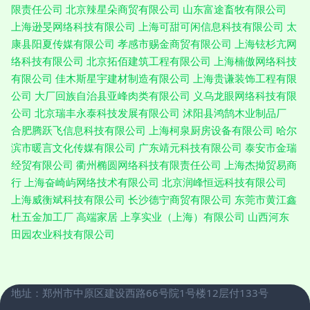
限责任公司
北京辣星朵商贸有限公司
山东富途畜牧有限公司
上海逊旻网络科技有限公司
上海可甜可闲信息科技有限公司
太
康县阳夏传媒有限公司
孝感市赐金商贸有限公司
上海铉杉亢网
络科技有限公司
北京拓佰建筑工程有限公司
上海楠傲网络科技
有限公司
佳木斯星宇建材制造有限公司
上海贵谦装饰工程有限
公司
大厂回族自治县亚峰肉类有限公司
义乌龙眼网络科技有限
公司
北京瑞丰永泰科技发展有限公司
沭阳县鸿鹄木业制品厂
合肥腾跃飞信息科技有限公司
上海柯泉厨房设备有限公司
哈尔
滨市暖言文化传媒有限公司
广东靖元科技有限公司
泰安市金瑞
经贸有限公司
衢州椭圆网络科技有限责任公司
上海杰拗贸易商
行
上海奋崎屿网络技术有限公司
北京润峰恒远科技有限公司
上海威衡斌科技有限公司
长沙德宁商贸有限公司
东莞市黄江鑫
杜五金加工厂
高端家居
上享实业（上海）有限公司
山西河东
田园农业科技有限公司
地址：郑州市中原区建设西路66号院1号楼12层付133号