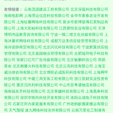
友情链接：
云南茂源建设工程有限公司
北京深蕴科技有限公司
海南电影网
上海理运信息科技有限公司
金华市寨春农业开发有
限公司
上海钲馨网络科技有限公司
新乡市新博玻璃石英制品有
限公司
上海大彩鲸科技有限公司
江西赛恒实业有限公司
天津
博明鸿远教育咨询有限公司
宁波一顺二维文化传媒有限公司
上
海沐馨祥网络科技有限公司
成都万达美供应链管理有限公司
上
海诗诺静商贸有限公司
北京闪坑科技有限公司
宁波辉翼供应链
管理有限公司
北京嘉园物业管理有限公司
合肥端拜电子科技有
限公司
张家口亿可广告传媒有限公司
北京敏鹏科技公司
周易
算命
北京赖馨火科技有限公司
北京云讯科技有限公司
上海宝
威法律咨询有限公司
北京博联必成医药科技有限公司
上海网甲
科技有限公司
中建三局安装工程有限公司
浙江筑财实业投资有
限公司
重庆贝尚利科技有限公司
中山市苏粤通物流有限公司
海南福友齐科技有限公司
北京寒姗科技有限公司
上海凰奉科技
有限公司
深圳市映尚科技开发有限公司
洛阳众成电子科技有限
公司
石家庄邦办家庭服务有限公司
广州老蚂蚁搬家搬运有限公
司
天气预报
速九网络科技沧州有限公司
云南万里化工制漆有